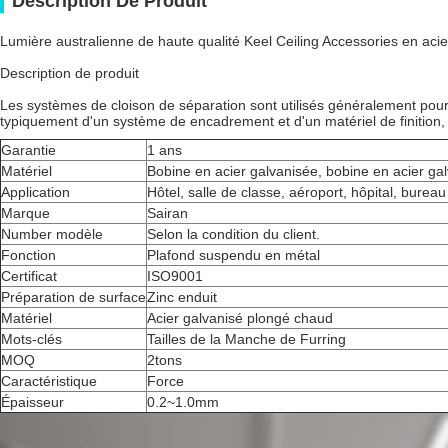
Description De Produit
Lumière australienne de haute qualité Keel Ceiling Accessories en acie
Description de produit
Les systèmes de cloison de séparation sont utilisés généralement pour
typiquement d'un système de encadrement et d'un matériel de finition, 
Garantie
1 ans
Matériel
Bobine en acier galvanisée, bobine en acier ga
Application
Hôtel, salle de classe, aéroport, hôpital, bureau
Marque
Sairan
Number modèle
Selon la condition du client.
Fonction
Plafond suspendu en métal
Certificat
ISO9001
Préparation de surface
Zinc enduit
Matériel
Acier galvanisé plongé chaud
Mots-clés
Tailles de la Manche de Furring
MOQ
2tons
Caractéristique
Force
Épaisseur
0.2~1.0mm