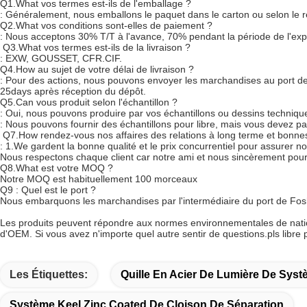
Q1.What vos termes est-ils de l'emballage ?
: Généralement, nous emballons le paquet dans le carton ou selon le r
Q2.What vos conditions sont-elles de paiement ?
: Nous acceptons 30% T/T à l'avance, 70% pendant la période de l'exp
Q3.What vos termes est-ils de la livraison ?
: EXW, GOUSSET, CFR.CIF.
Q4.How au sujet de votre délai de livraison ?
: Pour des actions, nous pouvons envoyer les marchandises au port de
25days après réception du dépôt.
Q5.Can vous produit selon l'échantillon ?
: Oui, nous pouvons produire par vos échantillons ou dessins technique
: Nous pouvons fournir des échantillons pour libre, mais vous devez pay
Q7.How rendez-vous nos affaires des relations à long terme et bonne
: 1.We gardent la bonne qualité et le prix concurrentiel pour assurer nos
Nous respectons chaque client car notre ami et nous sincèrement pour f
Q8.What est votre MOQ ?
Notre MOQ est habituellement 100 morceaux
Q9 : Quel est le port ?
Nous embarquons les marchandises par l'intermédiaire du port de Fo
Les produits peuvent répondre aux normes environnementales de nation
d'OEM. Si vous avez n'importe quel autre sentir de questions.pls libre 
Les Étiquettes:
Quille En Acier De Lumière De Sys
Système Keel Zinc Coated De Cloison De Séparation