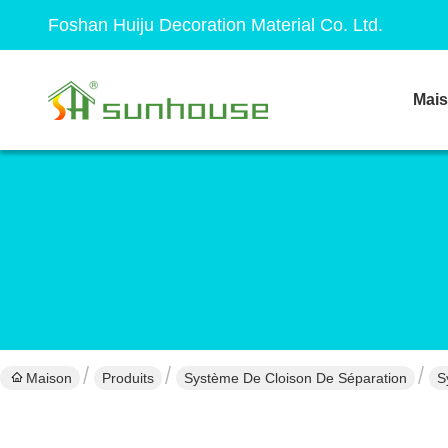
Foshan Huiju Decoration Material Co. Ltd.
Mai
Maison
Produits
Système De Cloison De Séparation
S