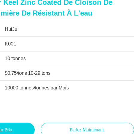
 Keel Zinc Coated De Cloison De
mière De Résistant À L'eau
HuiJu
K001
10 tonnes
$0.75/tons 10-29 tons
10000 tonnes/tonnes par Mois
ur Prix
Parlez Maintenant.