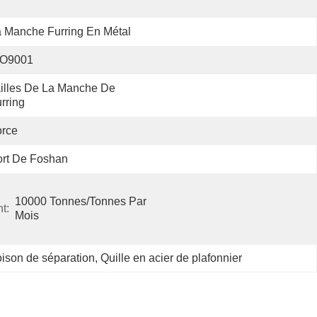
 Manche Furring En Métal
SO9001
illes De La Manche De 
rring
orce
rt De Foshan
10000 Tonnes/tonnes Par   
t:
Mois
ison de séparation
, 
Quille en acier de plafonnier