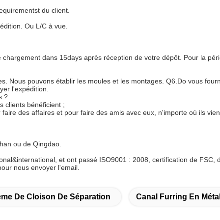
equirementst du client.
édition. Ou L/C à vue.
 chargement dans 15days après réception de votre dépôt. Pour la pério
s. Nous pouvons établir les moules et les montages. Q6.Do vous fournir
er l'expédition.
s ?
 clients bénéficient ;
aire des affaires et pour faire des amis avec eux, n'importe où ils vie
shan ou de Qingdao.
al&international, et ont passé ISO9001 : 2008, certification de FSC,
pour nous envoyer l'email.
tème De Cloison De Séparation
Canal Furring En Méta