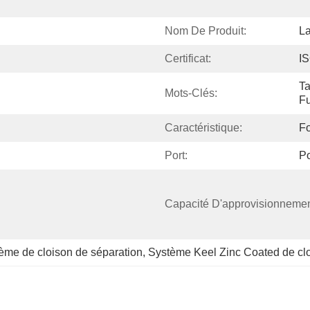
Nom De Produit:
La
Certificat:
I
Ta
Mots-Clés:
Fu
Caractéristique:
F
Port:
Po
Capacité D'approvisionnemen
tème de cloison de séparation
, 
Système Keel Zinc Coated de clo