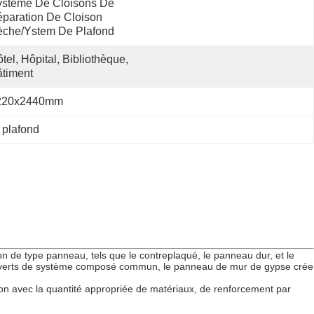
stème De Cloisons De 
paration De Cloison 
èche/ystem De Plafond
tel, Hôpital, Bibliothèque, 
timent
220x2440mm
 plafond
ion de type panneau, tels que le contreplaqué, le panneau dur, et le
 couverts de système composé commun, le panneau de mur de gypse crée
ction avec la quantité appropriée de matériaux, de renforcement par