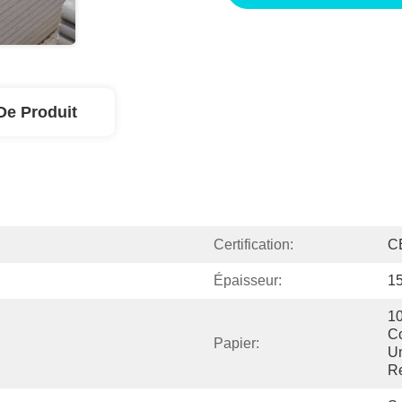
De Produit
Certification:
C
Épaisseur:
1
10
Co
Papier:
Un
Re