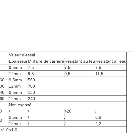
Valeur d'essai
Épaisseur
Militaire de carrière
Résistant au feu
Résistant à l'eau
9.5mm
7,5
7,5
7,5
12mm
9,5
9,5
11,5
360
9.5mm
560
500
12mm
700
140
9.5mm
180
160
12mm
240
Non exposé
0
/
/
>20
/
9.5mm
/
/
6,8
0
12mm
/
/
4,2
a≤1.0
<1.0