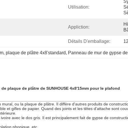
Sy
Utilisation:
Sé
S
Hô
Appliction:
Bâ
Détails D'emballage:
1
mm
, 
plaque de plâtre 4x8'standard
, 
Panneau de mur de gypse de
 de plaque de plâtre de SUNHOUSE 4x8'15mm pour le plafond
mural, ou la plaque de plâtre. Il diffère d'autres produits de construct
le et gifles de papier. Quand des joints et les têtes d'attache sont
ntérieure.
ivoire avec le dos gris. Il est principalement fait de gypse de constru
solation phonique, etc.