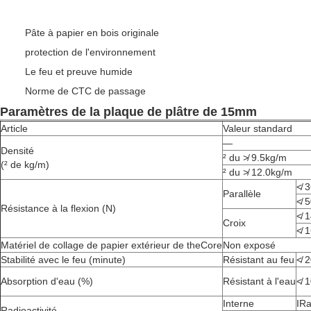
Pâte à papier en bois originale
protection de l'environnement
Le feu et preuve humide
Norme de CTC de passage
Paramètres de la plaque de plâtre de 15mm
Article
Valeur standard
—
Densité
² du ≯ 9.5kg/m
(² de kg/m)
² du ≯ 12.0kg/m
≮ 
Parallèle
≮ 
Résistance à la flexion (N)
≮ 
Croix
≮ 
Matériel de collage de papier extérieur de theCore
Non exposé
Stabilité avec le feu (minute)
Résistant au feu
≮ 2
Absorption d'eau (%)
Résistant à l'eau
≮ 1
Interne
IR
Radioactivité