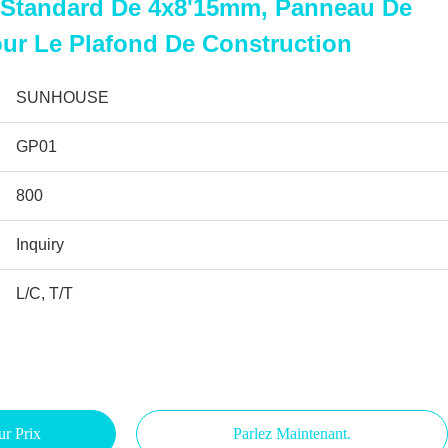
e Standard De 4x8'15mm, Panneau De
ur Le Plafond De Construction
SUNHOUSE
GP01
800
Inquiry
L/C, T/T
ur Prix
Parlez Maintenant.