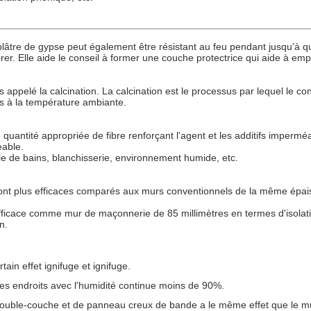
lâtre de gypse peut également être résistant au feu pendant jusqu'à qu
er. Elle aide le conseil à former une couche protectrice qui aide à emp
pelé la calcination. La calcination est le processus par lequel le con
rs à la température ambiante.
 quantité appropriée de fibre renforçant l'agent et les additifs impermé
eable.
alle de bains, blanchisserie, environnement humide, etc.
nt plus efficaces comparés aux murs conventionnels de la même épaisse
fficace comme mur de maçonnerie de 85 millimètres en termes d'isolation
n.
in effet ignifuge et ignifuge.
les endroits avec l'humidité continue moins de 90%.
double-couche et de panneau creux de bande a le même effet que le m