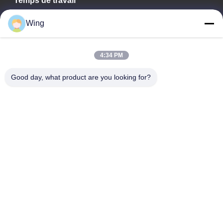
Temps de travail
9:00-18:00
Wing
Notre adresse
4:34 PM
Adresse de l'entreprise
Bâtiment international de Weiye, route de Yixian, Dali Town,
Good day, what product are you looking for?
secteur de Nanhai, ville de Foshan
Adresse d'usine
Il est de Foshan Dali.
Téléphone
0086-19928258506
Bonne qualité de la Chine Plaques de plâtre de gypse
Fournisseur. © de Copyright -2026 Foshan Huiju Decoration