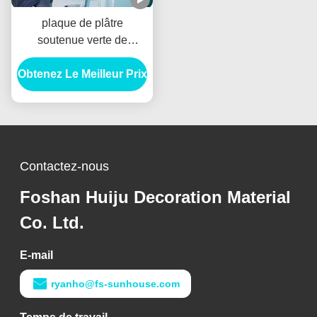
plaque de plâtre
soutenue verte de
résistant à l'eau de 9mm
Obtenez Le Meilleur Prix
pour la séparation de
cloison sèche
Contactez-nous
Foshan Huiju Decoration Material
Co. Ltd.
E-mail
ryanho@fs-sunhouse.com