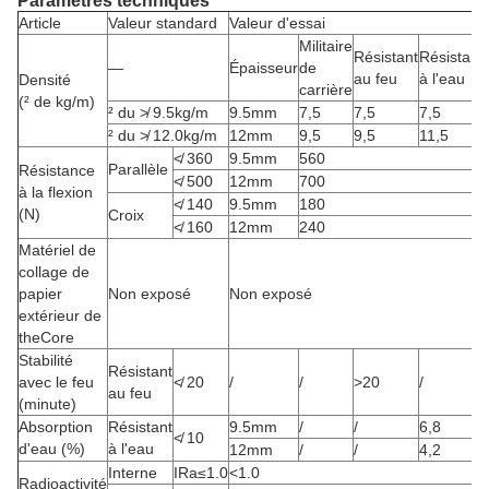
Paramètres techniques
Article
Valeur standard
Valeur d'essai
Militaire
Résistant
Résistant
—
Épaisseur
de
au feu
à l'eau
Densité
carrière
(² de kg/m)
² du ≯ 9.5kg/m
9.5mm
7,5
7,5
7,5
² du ≯ 12.0kg/m
12mm
9,5
9,5
11,5
≮ 360
9.5mm
560
Parallèle
Résistance
≮ 500
12mm
700
à la flexion
≮ 140
9.5mm
180
(N)
Croix
≮ 160
12mm
240
Matériel de
collage de
papier
Non exposé
Non exposé
extérieur de
theCore
Stabilité
Résistant
avec le feu
≮ 20
/
/
>20
/
au feu
(minute)
Absorption
Résistant
9.5mm
/
/
6,8
≮ 10
d'eau (%)
à l'eau
12mm
/
/
4,2
Interne
IRa≤1.0
<1.0
Radioactivité