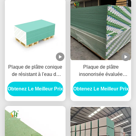
Plaque de plâtre conique
Plaque de plâtre
de résistant à l'eau de
insonorisée évaluée
bord pour le plafond
15mm du feu pour la
Obtenez Le Meilleur Prix
intérieur
Obtenez Le Meilleur Prix
séparation interne de mur