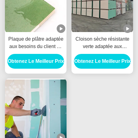
Plaque de plâtre adaptée
Cloison sèche résistante
aux besoins du client de
verte adaptée aux
résistant à l'eau avec
besoins du client
Obtenez Le Meilleur Prix
l'épaisseur de 9mm
Obtenez Le Meilleur Prix
d'humidité, feuille
10mm 12mm
imperméable 9mm de
gypse