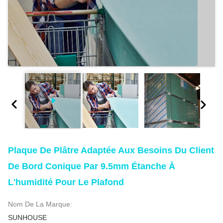
Plaque De Plâtre Adaptée Aux Besoins Du Client
De Bord Conique Par 9.5mm Étanche À
L'humidité Pour Le Plafond
Nom De La Marque:
SUNHOUSE