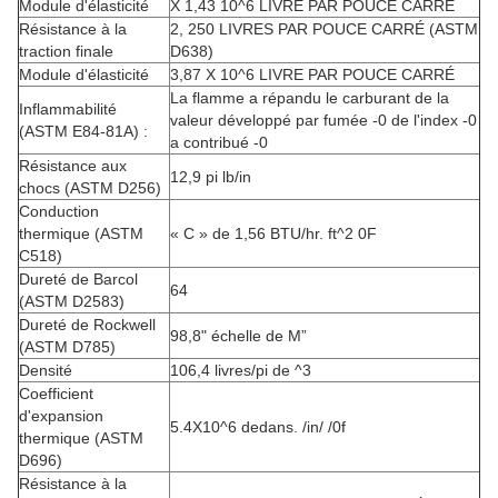
Module d'élasticité
X 1,43 10^6 LIVRE PAR POUCE CARRÉ
Résistance à la
2, 250 LIVRES PAR POUCE CARRÉ (ASTM
traction finale
D638)
Module d'élasticité
3,87 X 10^6 LIVRE PAR POUCE CARRÉ
La flamme a répandu le carburant de la
Inflammabilité
valeur développé par fumée -0 de l'index -0
(ASTM E84-81A) :
a contribué -0
Résistance aux
12,9 pi lb/in
chocs (ASTM D256)
Conduction
thermique (ASTM
« C » de 1,56 BTU/hr. ft^2 0F
C518)
Dureté de Barcol
64
(ASTM D2583)
Dureté de Rockwell
98,8" échelle de M”
(ASTM D785)
Densité
106,4 livres/pi de ^3
Coefficient
d'expansion
5.4X10^6 dedans. /in/ /0f
thermique (ASTM
D696)
Résistance à la