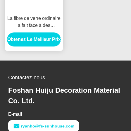
La fibre de verre ordinaire
a fait face à des
panneaux de gypse, la
Obtenez Le Meilleur Prix
plaque de plâtre 4x8'de
gypse de 12.5mm
Contactez-nous
Foshan Huiju Decoration Material
Co. Ltd.
E-mail
ryanho@fs-sunhouse.com