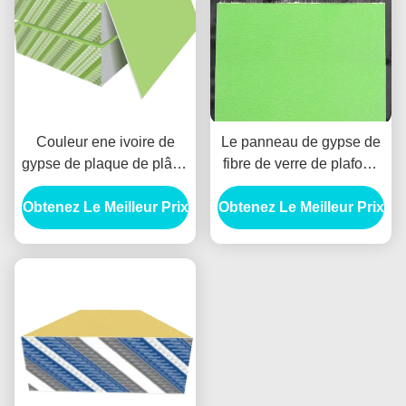
Couleur ene ivoire de
Le panneau de gypse de
gypse de plaque de plâtre
fibre de verre de plafond
imperméable de fibre de
suspendu ignifugent
Obtenez Le Meilleur Prix
verre pour le système de
Obtenez Le Meilleur Prix
insonorisé
cloisons de séparation de
cloison sèche