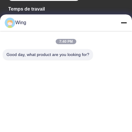
Temps de travail
9:00-18:00
Wing
Notre adresse
7:40 PM
Adresse de l'entreprise
Bâtiment international de Weiye, route de Yixian, Dali Town,
Good day, what product are you looking for?
secteur de Nanhai, ville de Foshan
Adresse d'usine
Il est de Foshan Dali.
Téléphone
0086-19928258506
Bonne qualité de la Chine Plaques de plâtre de gypse