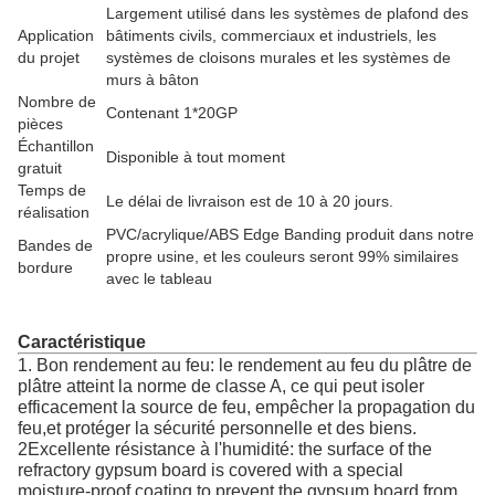
Largement utilisé dans les systèmes de plafond des
Application
bâtiments civils, commerciaux et industriels, les
du projet
systèmes de cloisons murales et les systèmes de
murs à bâton
Nombre de
Contenant 1*20GP
pièces
Échantillon
Disponible à tout moment
gratuit
Temps de
Le délai de livraison est de 10 à 20 jours.
réalisation
PVC/acrylique/ABS Edge Banding produit dans notre
Bandes de
propre usine, et les couleurs seront 99% similaires
bordure
avec le tableau
Caractéristique
1. Bon rendement au feu: le rendement au feu du plâtre de
plâtre atteint la norme de classe A, ce qui peut isoler
efficacement la source de feu, empêcher la propagation du
feu,et protéger la sécurité personnelle et des biens.
2Excellente résistance à l'humidité: the surface of the
refractory gypsum board is covered with a special
moisture-proof coating to prevent the gypsum board from