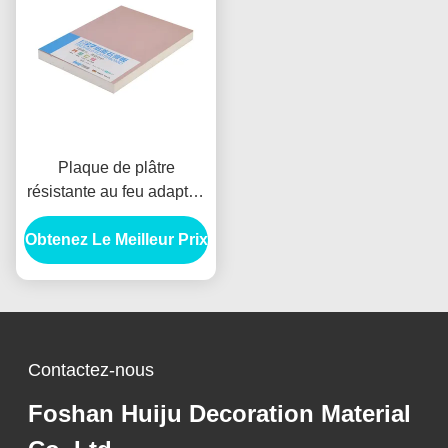
Plaque de plâtre
résistante au feu adaptée
aux besoins du client 4x8
Obtenez Le Meilleur Prix
pour des systèmes de
séparation de mur
Contactez-nous
Foshan Huiju Decoration Material