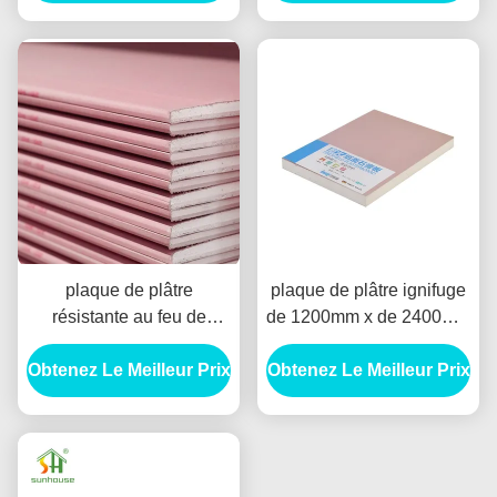
décoration
l'immeuble de bureaux
plaque de plâtre
plaque de plâtre ignifuge
résistante au feu de
de 1200mm x de 2400mm
1220x2440mm avec le
pour l'immeuble de
Obtenez Le Meilleur Prix
bord conique par bord
Obtenez Le Meilleur Prix
bureaux
carré