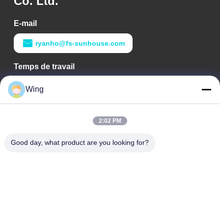
Co. Ltd.
E-mail
ryanho@fs-sunhouse.com
Temps de travail
9:00-18:00
Wing
Notre adresse
2:02 PM
Adresse de l'entreprise
Bâtiment international de Weiye, route de Yixian, Dali Town,
Good day, what product are you looking for?
secteur de Nanhai, ville de Foshan
Adresse d'usine
Il est de Foshan Dali.
Téléphone
0086-19928258506