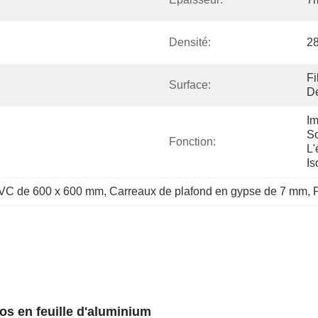
Densité:
2
Fi
Surface:
D
Im
So
Fonction:
L'
Is
PVC de 600 x 600 mm
, 
Carreaux de plafond en gypse de 7 mm
, 
P
os en feuille d'aluminium