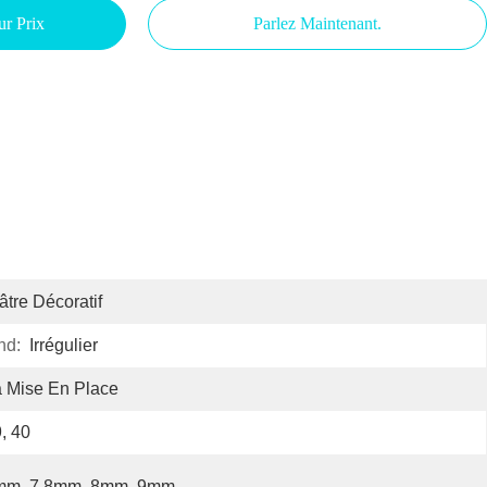
ur Prix
Parlez Maintenant.
âtre Décoratif
nd:
Irrégulier
 Mise En Place
, 40
mm, 7.8mm, 8mm, 9mm…