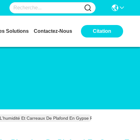
es Solutions
Contactez-Nous
Citation
umidité Et Carreaux De Plafond En Gypse Pour Applications Ignifuge