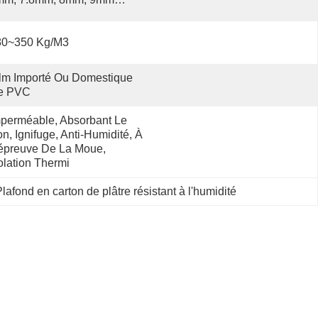
80~350 Kg/m3
lm Importé Ou Domestique 
e PVC
perméable, Absorbant Le 
n, Ignifuge, Anti-Humidité, À 
épreuve De La Moue, 
olation Thermi
lafond en carton de plâtre résistant à l'humidité