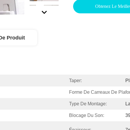
Obtenez Le Meille
De Produit
Taper:
Pl
Forme De Carreaux De Plafo
Type De Montage:
La
Blocage Du Son:
39
Épaisseur:
7