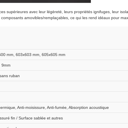
es supérieures avec leur légèreté, leurs propriétés ignifuges, leur is
des composants amovibles/remplaçables, ce qui les rend idéaux pour maxi
600 mm, 603x603 mm, 605x605 mm
, 9mm
 sans ruban
thermique, Anti-moisissure, Anti-fumée, Absorption acoustique
issuré fin / Surface sablée et autres