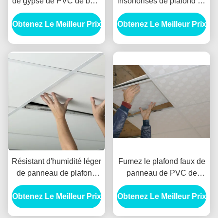
de gypse de PVC de bord
insonorisés de plafond de
carré, PVC insonorisé a
PVC de gypse d'isolation
Obtenez Le Meilleur Prix
stratifié des tuiles de
Obtenez Le Meilleur Prix
thermique
plafond
Résistant d'humidité léger
Fumez le plafond faux de
de panneau de plafond
panneau de PVC de
de gypse de PVC pour la
preuve pour la décoration
Obtenez Le Meilleur Prix
bibliothèque d'hôtel
Obtenez Le Meilleur Prix
intérieure de plafond