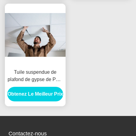
Tuile suspendue de
plafond de gypse de PVC
pour la décoration
Obtenez Le Meilleur Prix
600x600mm d'ingénierie
Contactez-nous