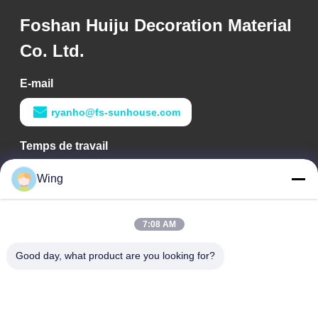
Foshan Huiju Decoration Material
Co. Ltd.
E-mail
ryanho@fs-sunhouse.com
Temps de travail
9:00-18:00
Wing
Notre adresse
7:08 AM
Adresse de l'entreprise
Bâtiment international de Weiye, route de Yixian, Dali Town,
Good day, what product are you looking for?
secteur de Nanhai, ville de Foshan
Adresse d'usine
Il est de Foshan Dali.