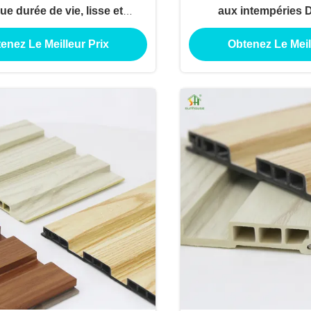
ue durée de vie, lisse et
aux intempéries 
able aux rayons UV avec
composite extérieur po
enez Le Meilleur Prix
Obtenez Le Meil
téristique antidérapant
piscine Jardins Lisse 