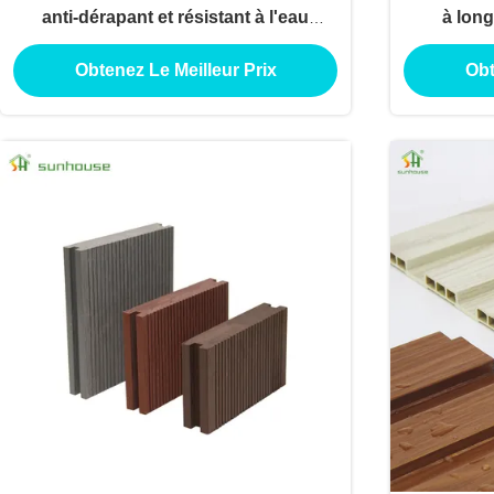
anti-dérapant et résistant à l'eau
à long
Décoration composite pour patios et
impermé
Obtenez Le Meilleur Prix
Obt
terrasses
carac