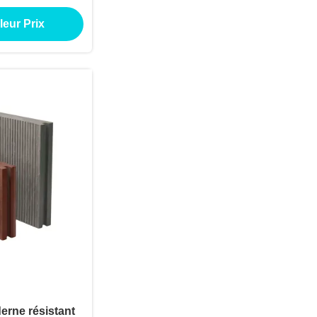
asses de jardin
leur Prix
 à l'eau Anti-
 brossé
rne résistant