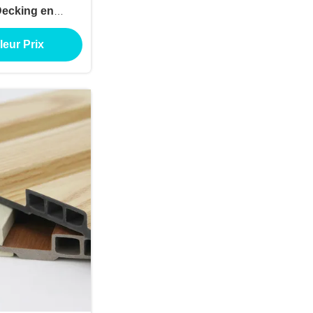
Decking en
ur les zones de
leur Prix
et antidérapant