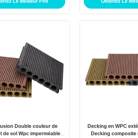
enez Le Meilleur Prix
Obtenez Le Meil
ant, à emboîtement, surface
entretien Cliquez po
 protection anti-termites
d'extérieur d'hô
rusion Double couleur de
Decking en WPC exté
t de sol Wpc imperméable à
Decking composite r