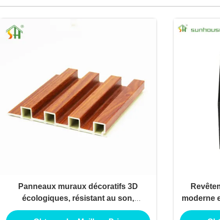
Panneaux muraux décoratifs 3D
Revêtem
écologiques, résistant au son,
moderne e
panneaux muraux en WPC
(WPC) car