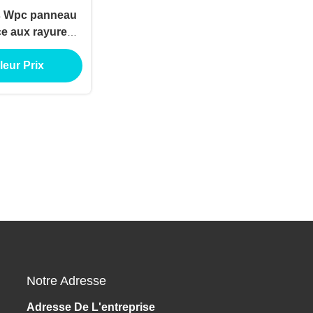
s Wpc panneau
ce aux rayures
n à trois trous
leur Prix
Notre Adresse
Adresse De L'entreprise