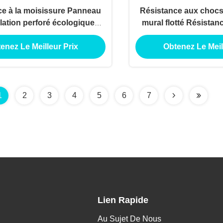
ce à la moisissure Panneau
Résistance aux choc
ilation perforé écologique
mural flotté Résistan
au mural de façade Wpc
Planche de ventilatio
enez Le Meilleur Prix
Obtenez Le Meil
1
2
3
4
5
6
7
Lien Rapide
Au Sujet De Nous
.