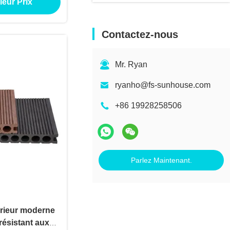
leur Prix
ur les projets
tel chaud
Contactez-nous
Mr. Ryan
ryanho@fs-sunhouse.com
+86 19928258506
Parlez Maintenant.
rieur moderne
ésistant aux