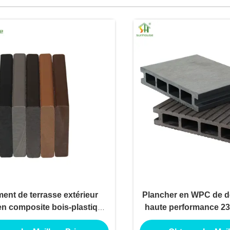
ent de terrasse extérieur
Plancher en WPC de 
n composite bois-plastique
haute performance 2
ré, ignifuge, imperméable,
résistant aux intem