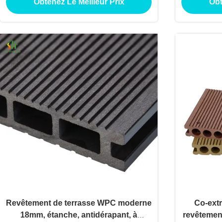
Obtenez Le Meilleur Prix
Obt
antidérap
lisse,
Revêtement de terrasse WPC moderne
Co-ext
18mm, étanche, antidérapant, à
revêtemen