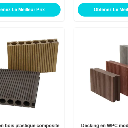
au sol en teck composite
rayures pour les terr
enez Le Meilleur Prix
Obtenez Le Meil
extérieur
Sentiers imperméables
dérapant Lissé
en bois plastique composite
Decking en WPC mode