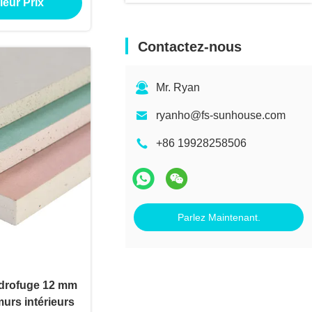
leur Prix
Contactez-nous
Mr. Ryan
ryanho@fs-sunhouse.com
+86 19928258506
Parlez Maintenant.
drofuge 12 mm
rs intérieurs