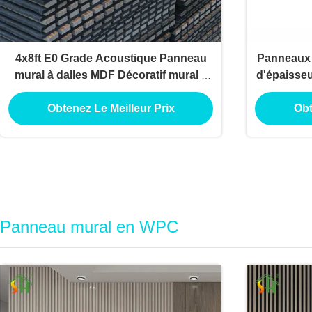
4x8ft E0 Grade Acoustique Panneau
Panneaux 
mural à dalles MDF Décoratif mural à
d'épaisse
dalles en bois
Panneau
ar
Obtenez Le Meilleur Prix
Obt
Panneau mural en WPC