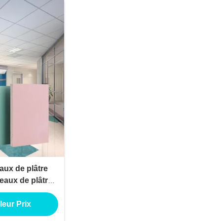
aux de plâtre
reaux de plâtre
es résistance à
e
leur Prix