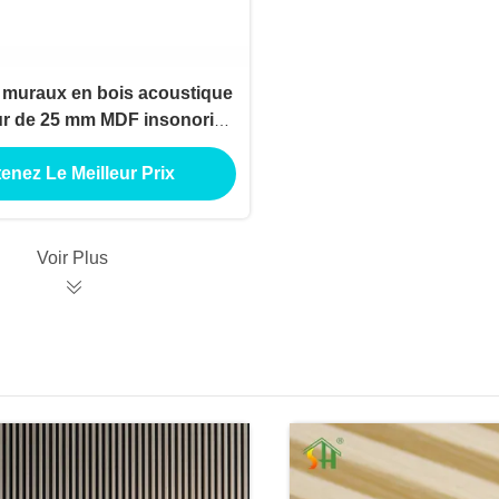
muraux en bois acoustique
ur de 25 mm MDF insonorisé
x muraux acoustiques en
doise pour intérieur
enez Le Meilleur Prix
Voir Plus