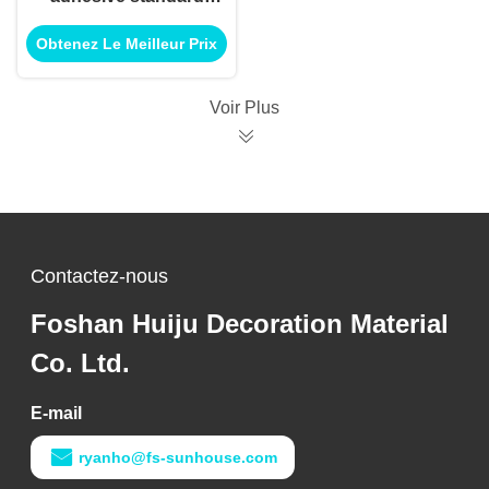
Mesh Tape White
Obtenez Le Meilleur Prix
Color For mure des
fissures
Voir Plus
Contactez-nous
Foshan Huiju Decoration Material
Co. Ltd.
E-mail
ryanho@fs-sunhouse.com