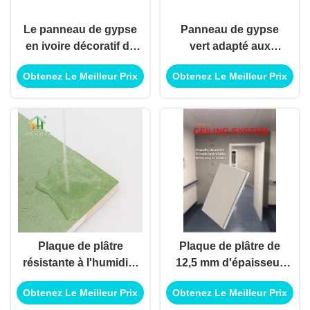
Le panneau de gypse
Panneau de gypse
en ivoire décoratif de
vert adapté aux
papier de couleur
besoins du client,
Obtenez Le Meilleur Prix
Obtenez Le Meilleur Prix
ignifugent 1220mm x
plaque de plâtre de
2440mm
résistance de feu
pour la séparation
d'intérieur de mur
Plaque de plâtre
Plaque de plâtre de
résistante à l'humidité
12,5 mm d'épaisseur
18 mm 1220 × 2440
avec bords amincis et
Obtenez Le Meilleur Prix
Obtenez Le Meilleur Prix
mm
papier 100 % recyclé