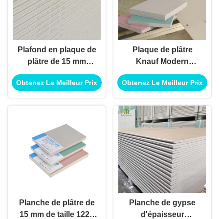
Plafond en plaque de
Plaque de plâtre
plâtre de 15 mm
Knauf Modern
d'épaisseur,
Decoration,
Obtenez Le Meilleur Prix
Obtenez Le Meilleur Prix
dimensions 1220 mm
dimensions
* 2440 mm * 12 mm,
1220mm*2440mm,
avec une garantie
épaisseur
d'un an pour une
9mm/9.5mm/12mm/12.5/1
application intérieure
pour cloisons
intérieures
Planche de plâtre de
Planche de gypse
15 mm de taille 1220
d'épaisseur