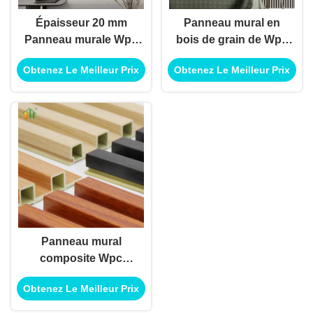
Épaisseur 20 mm
Panneau mural en
Panneau murale Wpc
bois de grain de Wpc
pour décoration
rayonnement UV
Obtenez Le Meilleur Prix
Obtenez Le Meilleur Prix
Panneau murale à
Flûte composite en
flûte Composite en
bois de plastique
bois plastique
Panneau mural
composite Wpc
ignifugé revêtement
Obtenez Le Meilleur Prix
intérieur panneau
mural flotté