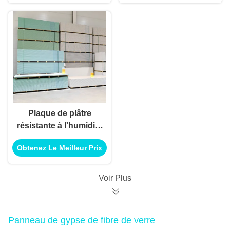
pour plafond et
cloison sèche
Plaque de plâtre
résistante à l'humidité
9,5 mm 1220 × 2440
Obtenez Le Meilleur Prix
mm
Voir Plus
Panneau de gypse de fibre de verre