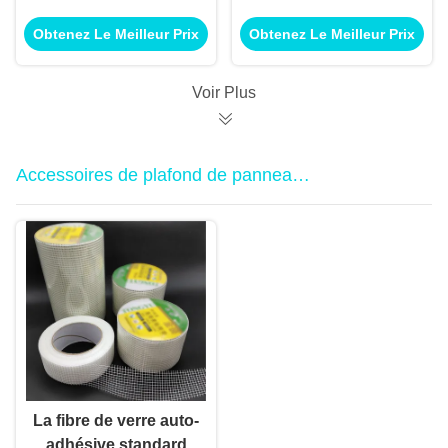
mm*2440 mm*15 mm
personnalisée avec
Obtenez Le Meilleur Prix
Obtenez Le Meilleur Prix
et garantie de 5 ans
finition en papier et
pour les applications
garantie de 5 ans
de plafond et de
pour les solutions de
Voir Plus
revêtement mural
plafond modernes
Accessoires de plafond de panneau
de gypse
La fibre de verre auto-
adhésive standard