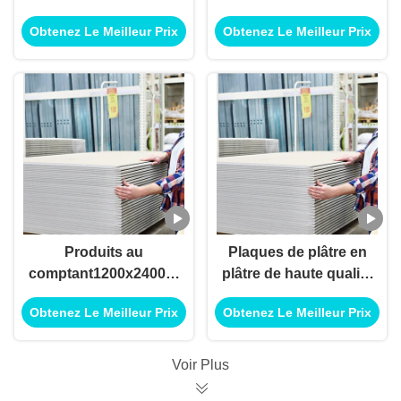
mm de plâtre non
1220X2440Mm Plaque
Obtenez Le Meilleur Prix
Obtenez Le Meilleur Prix
combustible
de roche et de plâtre
Carreaux de gypse
non combustibles
Produits au
Plaques de plâtre en
comptant1200x2400mm
plâtre de haute qualité
Résistance au
4X8Ft 12Mm Plaques
Obtenez Le Meilleur Prix
Obtenez Le Meilleur Prix
mauvais usage
de plâtre plafond
Plaque de plâtre de
intérieur
plâtre moulé Plaque
Voir Plus
de plâtre à résistance