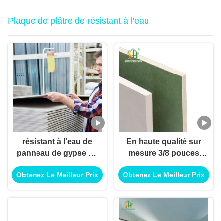
régulière
Plaque de plâtre de résistant à l'eau
résistant à l'eau de
En haute qualité sur
panneau de gypse de
mesure 3/8 pouces
4x8 12mm pour le
1/2 pouces panneau
Obtenez Le Meilleur Prix
Obtenez Le Meilleur Prix
plafond décoratif
de plâtre en plâtre
résistant à l'humidité
plaque de plâtre