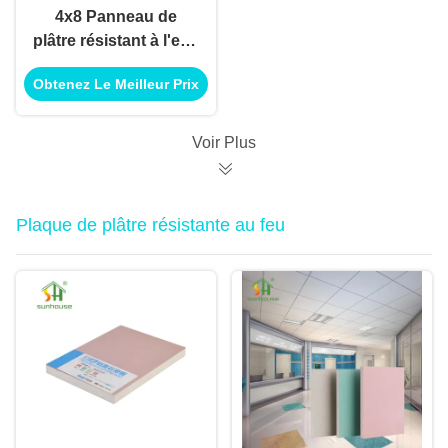
4x8 Panneau de
plâtre résistant à l'eau
résistant à l'humidité
Obtenez Le Meilleur Prix
Carreaux de 15 mm
Panneau de plâtre
pour revêtement de
Voir Plus
sol
Plaque de plâtre résistante au feu