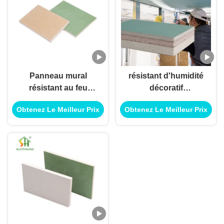
Panneau mural
résistant d'humidité
résistant au feu
décoratif
flexible étanche à
imperméable de
Obtenez Le Meilleur Prix
Obtenez Le Meilleur Prix
l'humidité 1220mm x
panneau de gypse
2440mm
4x8 pour la cloison
sèche