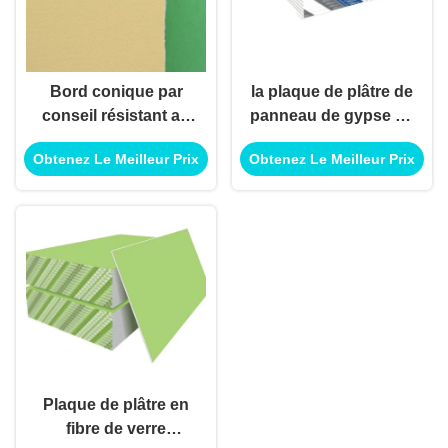
Bord conique par
la plaque de plâtre de
conseil résistant au
panneau de gypse de
feu de gypse de fibre
fibre de verre de
Obtenez Le Meilleur Prix
Obtenez Le Meilleur Prix
de verre pour le
1220x2440mm 12mm
système de plafond
a renforcé
Plaque de plâtre en
fibre de verre