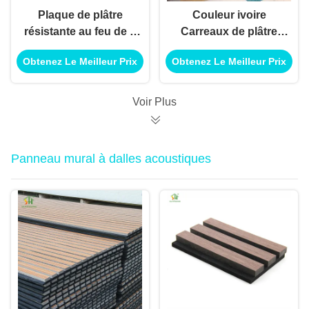
Plaque de plâtre
Couleur ivoire
résistante au feu de 9
Carreaux de plâtre
mm
résistants au feu
Obtenez Le Meilleur Prix
Obtenez Le Meilleur Prix
Carreaux de plâtre
1220X2440Mm 3/8
pouces résistance à
Voir Plus
la coulée
Panneau mural à dalles acoustiques