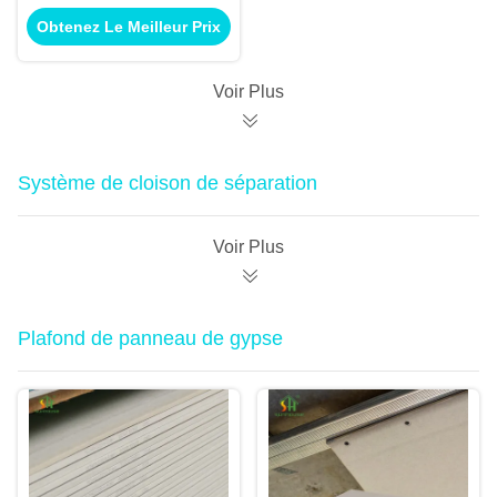
1220x2440mm 9mm
Obtenez Le Meilleur Prix
12mm épaisseur
ignifuge imperméable
à l'eau haute
Voir Plus
durabilité
Système de cloison de séparation
Voir Plus
Plafond de panneau de gypse