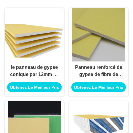
le panneau de gypse
Panneau renforcé de
conique par 12mm de
gypse de fibre de
fibre de verre de bord
verre, 8x4 plaque de
Obtenez Le Meilleur Prix
Obtenez Le Meilleur Prix
a renforcé 1220mm x
plâtre 12mm pour la
2440mm
séparation de cloison
sèche