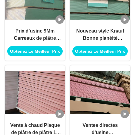
Prix d'usine 9Mm
Nouveau style Knauf
Carreaux de plâtre
Bonne planéité
ignifuges Carreaux de
Plaque de plâtre
Obtenez Le Meilleur Prix
Obtenez Le Meilleur Prix
roche résistant aux
résistante à la
moisissures Carreaux
moisissure avec
de gypse Parement
décoration moderne
mural
utilisée pour le
plafond en plâtre
Vente à chaud Plaque
Ventes directes
de plâtre de plâtre 18
d'usine