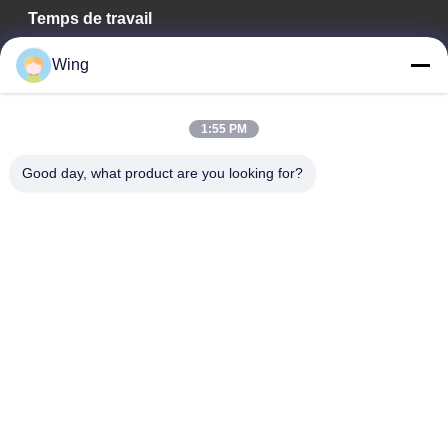
Temps de travail
9:00-18:00
Wing
Notre adresse
1:55 PM
Adresse de l'entreprise
Bâtiment international de Weiye, route de Yixian, Dali Town,
Good day, what product are you looking for?
secteur de Nanhai, ville de Foshan
Adresse d'usine
Il est de Foshan Dali.
Téléphone
0086-19928258506
Bonne qualité de la Chine Plaques de plâtre de gypse